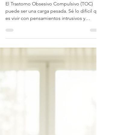
bienestar emocional
El Trastorno Obsesivo Compulsivo (TOC)
puede ser una carga pesada. Sé lo difícil que
es vivir con pensamientos intrusivos y
comportamientos repetitivos que parecen
no tener fin. Pero quiero decirte algo
importante: hay tratamientos efectivos para
TOC en Costa Rica que pueden ayudarte a
recuperar el control de tu vida. No estás solo
en este camino, y con el apoyo adecuado,
es posible avanzar hacia un bienestar
emocional real. En este artículo, te
compartiré información clara,