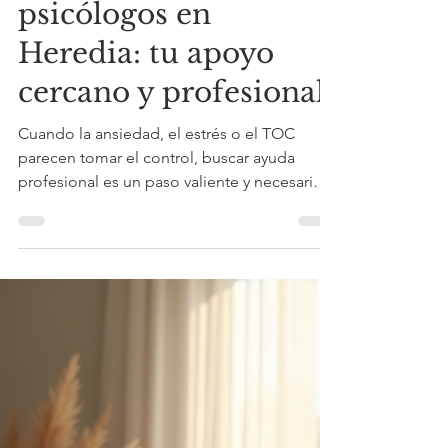
Nora Isabel Ramírez
4 jul
4 min de lectura
Guía para escoger
psicólogos en
Heredia: tu apoyo
cercano y profesional.
Cuando la ansiedad, el estrés o el TOC
parecen tomar el control, buscar ayuda
profesional es un paso valiente y necesario.
En Barva, Heredia, contamos con recursos y
especialistas que pueden acompañarte en
este camino hacia el bienestar emocional.
Hoy quiero compartir contigo una guía
práctica para que conozcas cómo encontrar
y aprovechar al máximo el apoyo de