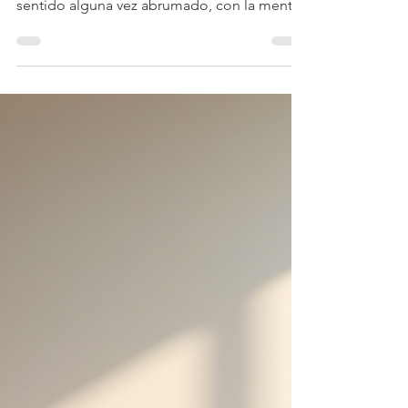
del estrés en adultos:
Estrategias para
recuperar tu bienestar
El estrés es una realidad que todos
enfrentamos en algún momento. ¿Te has
sentido alguna vez abrumado, con la mente
llena y sin saber cómo calmar ese torbellino
interno? No estás solo. El estrés puede
afectar nuestra salud física y emocional, pero
la buena noticia es que existen técnicas
efectivas para manejarlo. Hoy quiero
compartir contigo algunas estrategias
prácticas y cercanas que puedes aplicar
desde ya para sentirte mejor y recuperar tu
equilibrio. ¿Por qué es importan