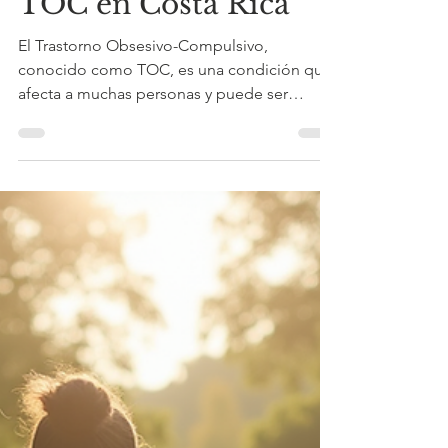
29 jun
3 min de lectura
Tratamiento TOC:
Tratamientos
disponibles para el
TOC en Costa Rica
El Trastorno Obsesivo-Compulsivo,
conocido como TOC, es una condición que
afecta a muchas personas y puede ser
realmente agotadora. ¿Alguna vez has
sentido que tus pensamientos no te dejan
en paz o que necesitas hacer ciertas
acciones una y otra vez para sentirte
tranquilo? Eso es justo lo que viven quienes
tienen TOC. Pero, ¡no estás solo! En Costa
Rica, existen diversas opciones para el
tratamiento de este trastorno, y hoy quiero