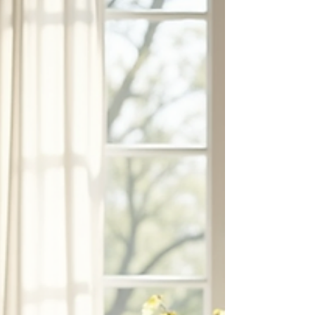
poderosa que puede ayudarte a superar
bloqueos, ansiedad, estrés y otros
malestares emocionales. En este artículo, te
contaré todo sobre sus beneficios y cómo
puede ser un aliado en tu proceso de
sanación. La hipnosis ericksoniana no es una
técnica mágica ni un truco de
entretenimiento. Es un método terapéutico
serio,