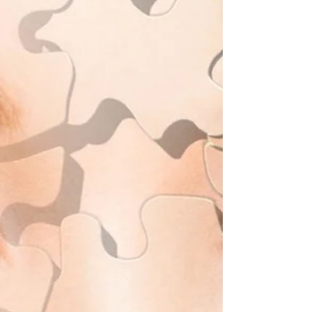
La hipnosis ericksoniana es una herramienta
poderosa que puede transformar la manera
en que enfrentamos nuestros problemas
emocionales. ¿Alguna vez te has preguntado
cómo es posible que una técnica tan sencilla
pueda generar cambios profundos en
nuestra mente? Hoy quiero compartir
contigo todo lo que necesitas saber sobre
esta forma de hipnosis y cómo puede
ayudarte a recuperar tu bienestar. Cuando
hablamos de hipnosis, muchas personas
piensan en trucos de magia o en perder e