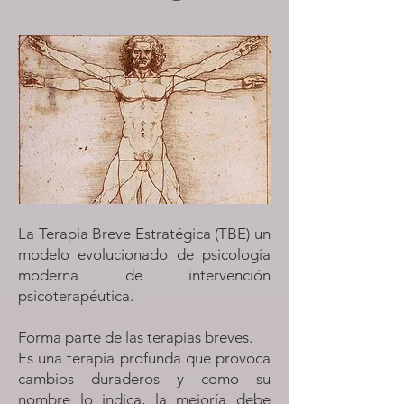
La Terapia Breve Estratégica (TBE) un
modelo evolucionado de psicología
moderna de intervención
psicoterapéutica.
Forma parte de las terapias breves.
Es una terapia profunda que provoca
cambios duraderos y como su
nombre lo indica, la mejoría debe