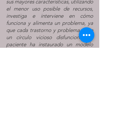
sus mayores características, utilizando
el menor uso posible de recursos,
investiga e interviene en cómo
funciona y alimenta un problema, ya
que cada trastorno y problema tiene
un círculo vicioso disfuncional, el
paciente ha instaurado un modelo
redundante de percepción y
reacción.
El terapeuta estratégico identifica el
sistema perceptivo reactivo
disfuncional del paciente y aplica la
comunicación, relación, técnicas y
protocolos correspondientes para
desactivar el circulo vicioso
disfuncional y activar el cambio
mediante prescripciones que el
paciente realiza, provocando la
mejoría mediante auténticas