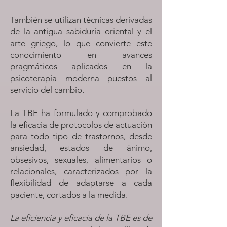
​También se utilizan técnicas derivadas
de la antigua sabiduría oriental y el
arte griego, lo que convierte este
conocimiento en avances
pragmáticos aplicados en la
psicoterapia moderna puestos al
servicio del cambio.
La TBE ha formulado y comprobado
la eficacia de protocolos de actuación
para todo tipo de trastornos, desde
ansiedad, estados de ánimo,
obsesivos, sexuales, alimentarios o
relacionales, caracterizados por la
flexibilidad de adaptarse a cada
paciente, cortados a la medida.
La eficiencia y eficacia de la TBE es de