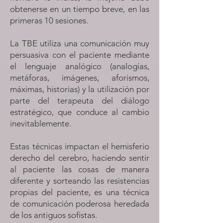
obtenerse en un tiempo breve, en las
primeras 10 sesiones.
La TBE utiliza una comunicación muy
persuasiva con el paciente mediante
el lenguaje analógico (analogías,
metáforas, imágenes, aforismos,
máximas, historias) y la utilización por
parte del terapeuta del diálogo
estratégico, que conduce al cambio
inevitablemente.
Estas técnicas impactan el hemisferio
derecho del cerebro, haciendo sentir
al paciente las cosas de manera
diferente y sorteando las resistencias
propias del paciente, es una técnica
de comunicación poderosa heredada
de los antiguos sofistas.