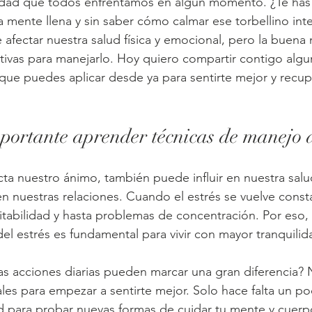
alidad que todos enfrentamos en algún momento. ¿Te has
 mente llena y sin saber cómo calmar ese torbellino int
 afectar nuestra salud física y emocional, pero la buena 
ctivas para manejarlo. Hoy quiero compartir contigo algu
 que puedes aplicar desde ya para sentirte mejor y recup
portante aprender técnicas de manejo d
cta nuestro ánimo, también puede influir en nuestra salud 
en nuestras relaciones. Cuando el estrés se vuelve cons
ritabilidad y hasta problemas de concentración. Por eso,
el estrés es fundamental para vivir con mayor tranquilida
s acciones diarias pueden marcar una gran diferencia? 
les para empezar a sentirte mejor. Solo hace falta un p
d para probar nuevas formas de cuidar tu mente y cuerp