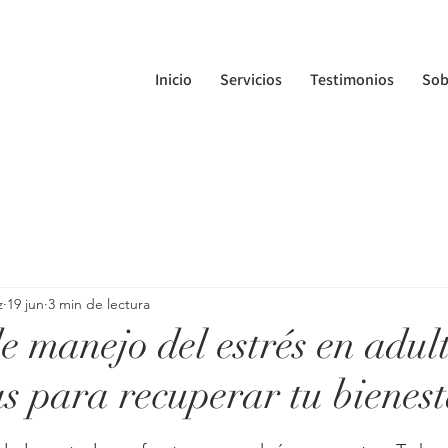
Inicio
Servicios
Testimonios
Sob
z
19 jun
3 min de lectura
e manejo del estrés en adult
as para recuperar tu bienes
trellas.