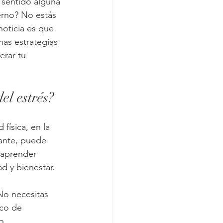
 sentido alguna 
erno? No estás 
noticia es que 
nas estrategias 
erar tu 
el estrés?
física, en la 
tante, puede 
 aprender 
d y bienestar.
No necesitas 
oco de 
o.