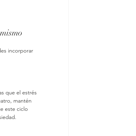
y mismo
es incorporar 
s que el estrés 
uatro, mantén 
e este ciclo 
siedad.