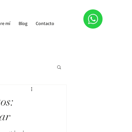
re mí
Blog
Contacto
os:
tar