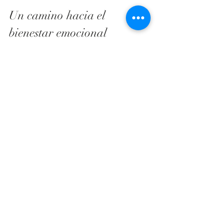
Un camino hacia el 
bienestar emocional
El manejo del estrés adulto no es un 
destino, sino un camino que 
recorremos día a día. A veces será fácil, 
otras veces más difícil, pero siempre 
vale la pena. Recuerda que cuidar de tu 
salud emocional es tan importante 
como cuidar de tu cuerpo.
Si sientes que el estrés te supera, no 
dudes en buscar ayuda. Un 
acompañamiento profesional puede 
brindarte herramientas personalizadas 
y un espacio seguro para expresarte. 
Yo, como psicóloga, estoy aquí para 