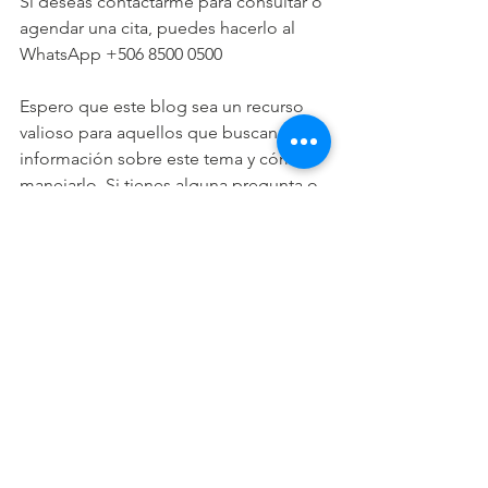
Si deseas contactarme para consultar o 
agendar una cita, puedes hacerlo al 
WhatsApp +506 8500 0500
Espero que este blog sea un recurso 
valioso para aquellos que buscan 
información sobre este tema y cómo 
manejarlo. Si tienes alguna pregunta o 
sugerencia, no dudes en dejarnos un 
comentario. ¡Gracias por leer!
Ver todo
Entradas recientes