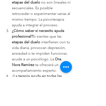
etapas del duelo
 no son lineales ni 
secuenciales. Es posible 
retroceder o experimentar varias al 
mismo tiempo. La psicoterapia 
ayuda a integrar el proceso.
¿Cómo saber si necesito ayuda 
profesional?
Si sientes que las 
etapas del duelo
 interfieren con tu 
vida diaria, provocan depresión, 
ansiedad o te impiden funcionar, 
acude a un psicólogo. La 
Dra. 
Nora Ramírez
 te ofrecerá un 
acompañamiento experto.
¿La terapia ayuda en todas las 
etapas del duelo?
Sí. La terapia 
proporciona contención 
emocional, herramientas 
adaptadas a cada fase y un 
espacio seguro para elaborar tu 